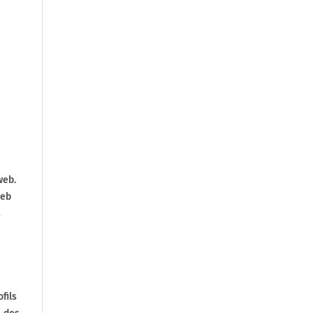
web.
web
s
fils