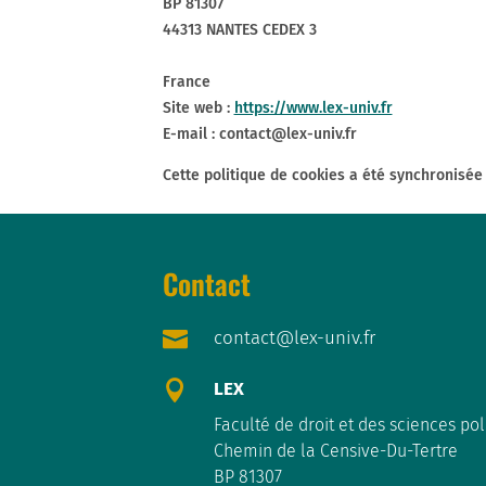
BP 81307
44313 NANTES CEDEX 3
France
Site web :
https://www.lex-univ.fr
E-mail :
contact@
lex-univ.fr
Cette politique de cookies a été synchronisé
Contact

contact@lex-univ.fr

LEX
Faculté de droit et des sciences pol
Chemin de la Censive-Du-Tertre
BP 81307