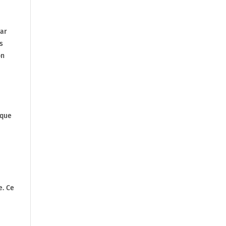
par
s
on
sque
e. Ce